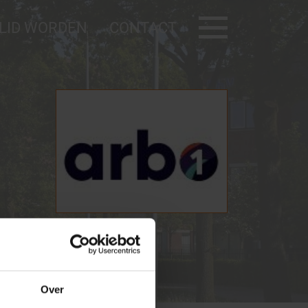
LID WORDEN
CONTACT
Deelauto
BNZ KVO
Noodkaart
AED
ilig bedrijventerrein
Contact
Over