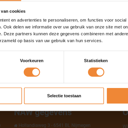
 van cookies
Contact
ent en advertenties te personaliseren, om functies voor social
. Ook delen we informatie over uw gebruik van onze site met on
maar met een stevige basis in ervaring. Ons
Kerkenb
e. Deze partners kunnen deze gegevens combineren met andere i
 1993 al verzuimbegeleiding en 24/7
6545 BB
erzameld op basis van uw gebruik van hun services.
. Hierdoor brengt Arbo1 niet alleen een
085-732
het vakgebied.
cfranke
https://
ende sectoren weten wij precies wat er
Voorkeuren
Statistieken
te houden. Onze missie? Voorkomen waar
et oog voor zowel mens als organisatie.
Selectie toestaan
NAW gegevens
O
e
Hollandiaweg 3 - 6541 BL Nijmegen
WI