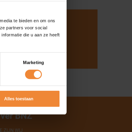
 met Arbo1
 media te bieden en om ons
ze partners voor social
os 1039
nformatie die u aan ze heeft
 Nijmegen
Word lid
5858
@arbo1.nl
www.arbo1.nl
Marketing
Alles toestaan
ver BNZ
E ZIJN WIJ