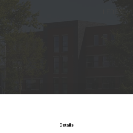
LEDEN
j
nkbord
Ve
en
n
Details