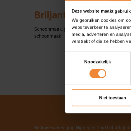
Nieuws
Deze website maakt gebruik
Briljant Schoonmaak 
We gebruiken cookies om cont
websiteverkeer te analyseren
Schoonmaak, glasbewassing, bedrijfshygiëne, fa
media, adverteren en analys
schoonmaak
verstrekt of die ze hebben v
Toestemmingsselectie
Noodzakelijk
Niet toestaan
Wie zijn wij
Bedrijvenvereniging Nijmegen Zuid behartigt d