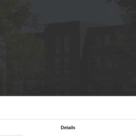
LEDEN
j
nkbord
Ve
en
n
Details