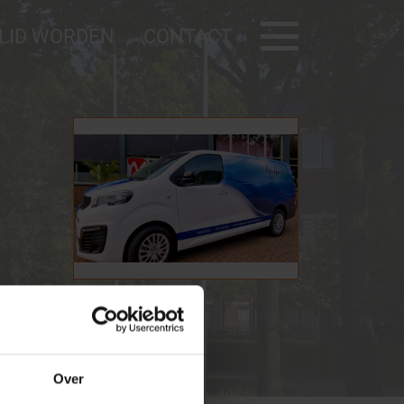
LID WORDEN
CONTACT
Deelauto
BNZ KVO
Noodkaart
AED
ilig bedrijventerrein
Contact
Over