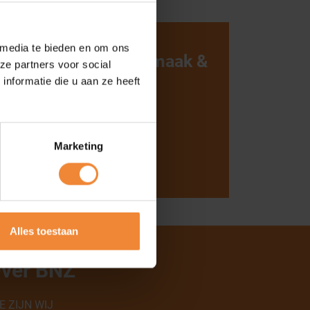
 media te bieden en om ons
met Briljant Schoonmaak &
ze partners voor social
hygiëne
nformatie die u aan ze heeft
Word lid
os 10-117
 Nijmegen
0740
Marketing
ljant-schoonmaak.nl
www.briljant-schoonmaak.nl
Alles toestaan
ver BNZ
E ZIJN WIJ