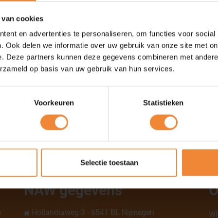
 van cookies
& Bedrijfshygiëne
ent en advertenties te personaliseren, om functies voor social
Contact 
. Ook delen we informatie over uw gebruik van onze site met on
cilitaire diensten en specialistische
Bedrijfs
e. Deze partners kunnen deze gegevens combineren met andere i
erzameld op basis van uw gebruik van hun services.
Kerkenb
6546 BJ
024350
Voorkeuren
Statistieken
info@bri
https://
Selectie toestaan
NAW gegevens
O
e
Hollandiaweg 3 - 6541 BL Nijmegen
WI