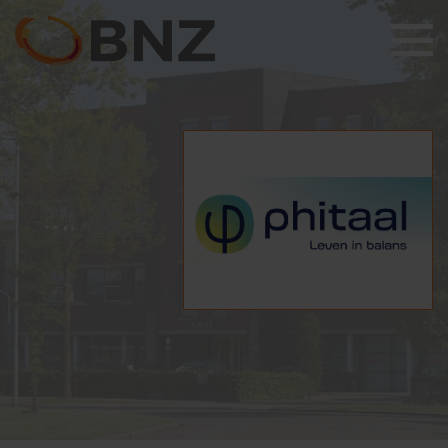
Wie zijn wij
Ondernemers Klankbord
Leden
Bijeenkomsten
Lid worden