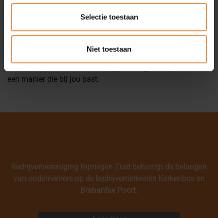
Wij geloven dat iedereen het vermogen heeft om zijn leven
in balans te brengen, en samen bouwen we aan het
Selectie toestaan
vertrouwen dat hiervoor nodig is.
Wij benaderen je daarom met persoonlijke aandacht en
Niet toestaan
begrip. We willen écht begrijpen wat jij ervaart, en staan
naast je in jouw proces. Zo krijg je weer grip op je leven, op
een manier die bij jou past.
Wie zijn wij
Bedrijvenvereniging Nijmegen Zuid behartigt de belangen
van ondernemers op de bedrijventerreinen Kerkenbos en
Brabantse Poort.