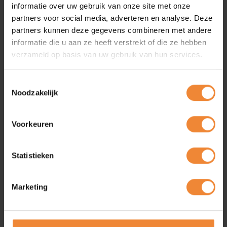
Word lid
informatie over uw gebruik van onze site met onze
partners voor social media, adverteren en analyse. Deze
partners kunnen deze gegevens combineren met andere
informatie die u aan ze heeft verstrekt of die ze hebben
verzameld op basis van uw gebruik van hun services.
Contact met Van Winssen
Personeel en Salaris
Toestemmingsselectie
Noodzakelijk
Takenhofplein 3
6538 SZ Nijmegen
Voorkeuren
024-6752904
rvw@personeelensalaris.nl
https://www.personeelensalaris.nl/
Statistieken
Marketing
Van Winssen Personeel en
Salaris