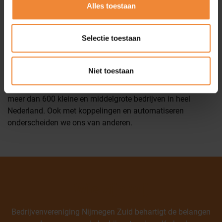
Alles toestaan
Roel van Winssen Automatiseren van HR taken
“Deskundig, persoonlijk, snelle en soepele communicatie,
Selectie toestaan
betrouwbaar, daadkrachtig en proactief” noemen onze
klanten vaak als ze ons omschrijven.
Niet toestaan
Met een vast team zeer ervaren salarisspecialisten
verzorgen we de personeels- en salarisadministratie voor
meer dan 600 kleine en middelgrote bedrijven in heel
Nederland. Ook met koppelingen en automatiseren
onderscheiden we ons van anderen.
Wie zijn wij
Bedrijvenvereniging Nijmegen Zuid behartigt de belangen