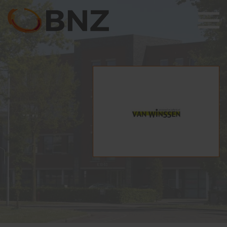
Wie zijn wij
Ondernemers Klankbord
Leden
Bijeenkomsten
Lid worden