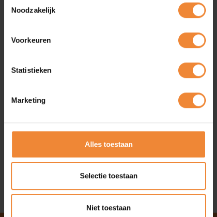
Toestemmingsselectie
Word lid
Noodzakelijk
Contact met Woonwaarts
Takenhofplein 3
Voorkeuren
6538 SZ Nijmegen
024-3820100
antoine.pekel@woonwaarts.nl
Statistieken
https://www.woonwaarts.nl/
Marketing
Woonwaarts
Alles toestaan
We verhuren, onderhouden en bouwen huurwoningen in de
gemeente Beuningen, Druten en Nijmegen. Daarnaast
werken we aan sociaal duurzame buurten, waar iedereen
Selectie toestaan
welkom is en iedereen zich thuis voelt.
Niet toestaan