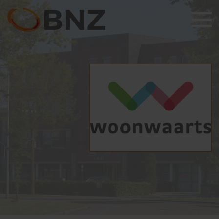
Wie zijn wij
Ondernemers Klankbord
Leden
Bijeenkomsten
Lid worden