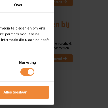
Bijeenkomsten
Over
Gunstige tarieven bij
 media te bieden en om ons
verzekeraars
ze partners voor social
nformatie die u aan ze heeft
Centrale schakel tussen ondernemers en overheid.
Camerabeveiliging. Keurmerk Veilig Ondernemen.
Waarom parkmanagement
Marketing
Alles toestaan