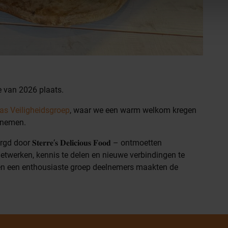
 van 2026 plaats.
s Veiligheidsgroep
, waar we een warm welkom kregen
n nemen.
𝐒𝐭𝐞𝐫𝐫𝐞’𝐬 𝐃𝐞𝐥𝐢𝐜𝐢𝐨𝐮𝐬 𝐅𝐨𝐨𝐝 – ontmoetten
etwerken, kennis te delen en nieuwe verbindingen te
 en een enthousiaste groep deelnemers maakten de