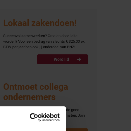
Lokaal zakendoen!
Succesvol samenwerken? Groeien door lid te
worden? Voor een bedrag van slechts € 325,00 ex.
Word lid
BTW per jaar ben ook jij onderdeel van BNZ!
Word lid
Ontmoet collega
ondernemers
Ontmoet collega ondernemers tijdens de goed
bezochte BNZ activiteiten en bijeenkomsten. Join
ons Business-to-business platform!