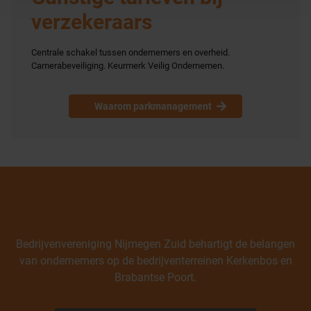
verzekeraars
Centrale schakel tussen ondernemers en overheid.
Camerabeveiliging. Keurmerk Veilig Ondernemen.
Waarom parkmanagement
Wie zijn wij
Bedrijvenvereniging Nijmegen Zuid behartigt de belangen
van ondernemers op de bedrijventerreinen Kerkenbos en
Brabantse Poort.