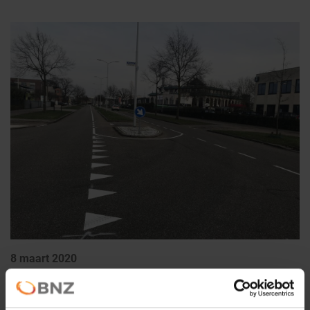
Nieuws
Deelauto
BNZ KVO
Noodkaart
AED
Veilig bedrijventerrein
Contact
8 maart 2020
Een van de speerpunten binnen de KVO-werkgroep is de
hoge snelheid, die op het stuk weg tussen Mercachem en