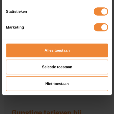
bedrag van slechts € 325,00 ex. BTW per jaar ben ook jij
onderdeel van BNZ!
Statistieken
Word lid
Marketing
Ontmoet collega
Alles toestaan
ondernemers
Ontmoet collega ondernemers tijdens de goed bezochte BNZ
Selectie toestaan
activiteiten en bijeenkomsten. Join ons Business-to-business
platform!
Niet toestaan
Bijeenkomsten
Gunstige tarieven bij