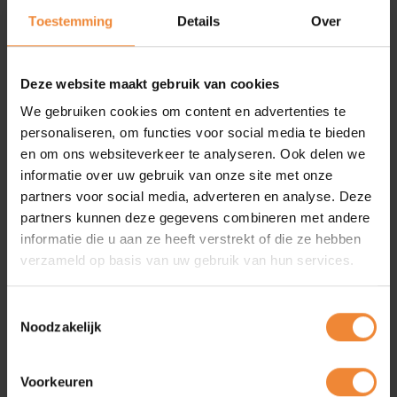
Word lid
Verhees Plus, wordt gereden.
Toestemming
Details
Over
De politie heeft de laatste maanden meerdere
snelheidscontroles uitgevoerd en binnen de werkgroep
heeft men gekeken hoe dit probleem op een simpele en
Deze website maakt gebruik van cookies
toch doeltreffende manier op te lossen is. Uit onderzoeken
We gebruiken cookies om content en advertenties te
is gebleken dat, wanneer de weg middels belijning wordt
personaliseren, om functies voor social media te bieden
versmald, de weg optisch smaller lijkt en mensen
en om ons websiteverkeer te analyseren. Ook delen we
automatisch minder hard gaan rijden.
informatie over uw gebruik van onze site met onze
Dat is precies de reden waarom er sinds kort op dit stuk
partners voor social media, adverteren en analyse. Deze
weg, versmallende belijning is geplaatst. Om de resultaten
partners kunnen deze gegevens combineren met andere
hiervan in kaart te brengen, zal de politie binnenkort
informatie die u aan ze heeft verstrekt of die ze hebben
wederom controles uitvoeren op dit stuk weg.
verzameld op basis van uw gebruik van hun services.
Toestemmingsselectie
Noodzakelijk
Lokaal zakendoen!
Succesvol samenwerken? Groeien door lid te worden? Voor een
Voorkeuren