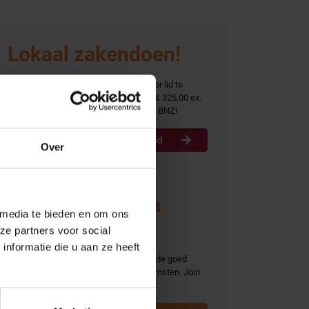
Lokaal zakendoen!
Succesvol samenwerken? Groeien door lid te
worden? Voor een bedrag van slechts € 325,00 ex.
Word lid
BTW per jaar ben ook jij onderdeel van BNZ!
Word lid
Over
Ontmoet collega
 media te bieden en om ons
ondernemers
ze partners voor social
nformatie die u aan ze heeft
Ontmoet collega ondernemers tijdens de goed
bezochte BNZ activiteiten en bijeenkomsten. Join
ons Business-to-business platform!