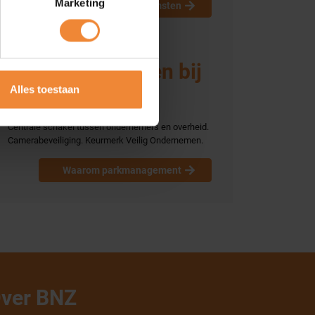
Marketing
Bijeenkomsten
Gunstige tarieven bij
Alles toestaan
verzekeraars
Centrale schakel tussen ondernemers en overheid.
Camerabeveiliging. Keurmerk Veilig Ondernemen.
Waarom parkmanagement
ver BNZ