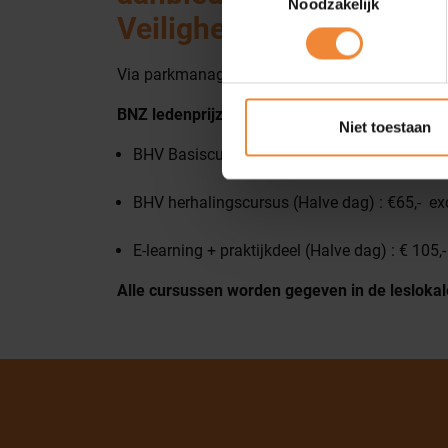
Noodzakelijk
Veiligheidsgroep BV, ge
Via parkmanager@bnznijmegen kun jij jouw or
BNZ ledenprijzen:
Niet toestaan
BHV Basiscursus (één dag): € 115,- excl. btw
BHV herhalingscursus (Halve dag) : €65,- exc
E-learning + praktijkdeel (Halve dag) : € 105,-
Alle cursussen worden gegeven in de leslok
Wie zijn wij