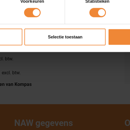
Voorkeuren
Statistieken
vestigd op Kerkenbos 10-95.
ganisatie aanmelden.
Selectie toestaan
l. btw.
 excl. btw.
alen van Kompas
NAW gegevens
O