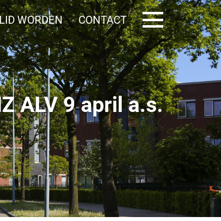
LID WORDEN
CONTACT
Deelauto
Z ALV 9 april a.s.
BNZ KVO
Noodkaart
AED
ilig bedrijventerrein
Contact