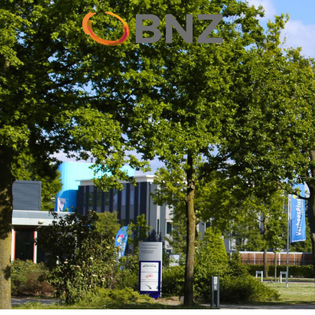
Wie zijn wi
Ondernemers Kla
Leden
Bijeenkomst
Lid worde