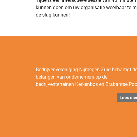
Tijdens een interactieve sessie van 45 minut
kunnen doen om uw organisatie weerbaar te ma
de slag kunnen!
Wie zijn wij
Bedrijvenvereniging Nijmegen Zuid behartigt d
belangen van ondernemers op de
bedrijventerreinen Kerkenbos en Brabantse Poo
Lees me