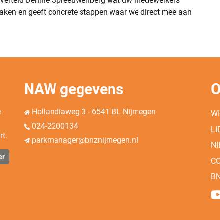
en verteld Dennie Spreeuwenberg wat uw medewerkers
ken en geeft concrete stappen waar we direct mee aan
NAW gegevens
O
e
Hollandiaweg 3 - 6541 BL Nijmegen
WI
024-2200134
LI
rt.
parkmanager@bnznijmegen.nl
N
er
C
B