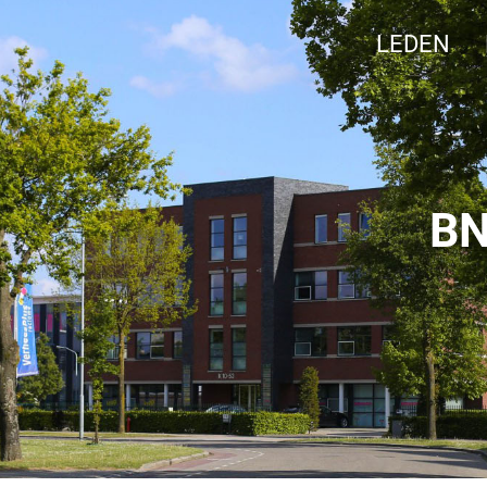
LEDEN
j
BN
nkbord
Ve
en
n