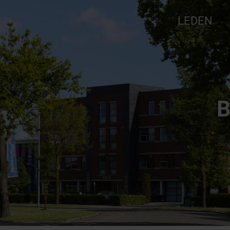
LEDEN
j
B
nkbord
Ve
en
n