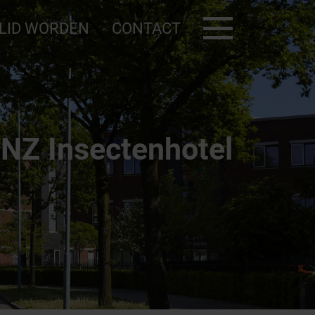
LID WORDEN
CONTACT
Deelauto
NZ Insectenhotel
BNZ KVO
Noodkaart
AED
ilig bedrijventerrein
Contact