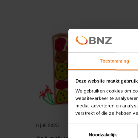
Nieuws
Toestemming
Deze website maakt gebruik
We gebruiken cookies om cont
websiteverkeer te analyseren
media, adverteren en analys
verstrekt of die ze hebben v
8 juli 2025
Toestemmingsselectie
Noodzakelijk
Zoals eerder aangekondigd trekken wij samen 