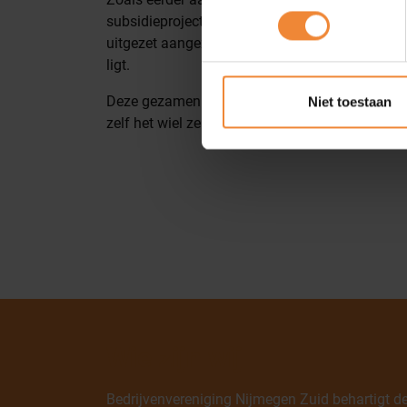
subsidieproject om gezamenlijk een wandelpad 
uitgezet aangezien dit pad niet aan elkaar te l
ligt.
Deze gezamenlijke optrek laat de samenwerking 
Niet toestaan
zelf het wiel zelf hoeft uit te vinden. Onze 1e pr
Wie zijn wij
Bedrijvenvereniging Nijmegen Zuid behartigt d