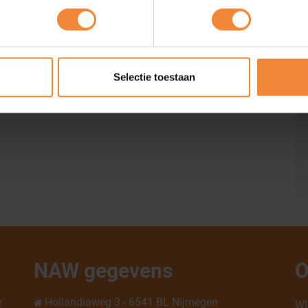
te creeëren. Dit wandelpad zal op ieders locatie worden
inken is gezien de afstand en grote snelweg die er tussen
zien tussen de werklocaties en dat je niet iedere keer
Selectie toestaan
oject staat nu in bestelling; het insektenhotel!
NAW gegevens
O
e
Hollandiaweg 3 - 6541 BL Nijmegen
WI