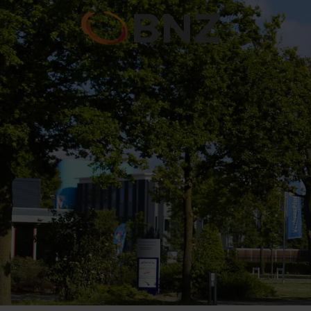
Wie zijn wi
Ondernemers Kla
Leden
Bijeenkomst
Lid worde