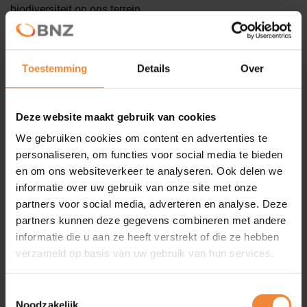
Word lid
biodiversiteit op ons terrein.
De komende tijd wordt de volgende set BNZ‑bijenhotels
geplaatst en later dit jaar starten we met de aanleg van het
Toestemming
Details
Over
𝘄𝗮𝗻𝗱𝗲𝗹𝗽𝗮𝗱.
Ook is het 𝗺𝗮𝗮𝗶𝗯𝗲𝗹𝗲𝗶𝗱 vanaf nu aangepast, zodat
Deze website maakt gebruik van cookies
bloemen, bijen en vlinders meer ruimte krijgen.
We gebruiken cookies om content en advertenties te
personaliseren, om functies voor social media te bieden
Met deze maatregelen zetten we mooie stappen richting
en om ons websiteverkeer te analyseren. Ook delen we
onze ambitie:
informatie over uw gebruik van onze site met onze
𝗛𝗲𝘁 𝗴𝗿𝗼𝗲𝗻𝘀𝘁𝗲 𝗯𝗲𝗱𝗿𝗶𝗷𝘃𝗲𝗻𝘁𝗲𝗿𝗿𝗲𝗶𝗻 𝘃𝗮𝗻 𝗡𝗶𝗷𝗺𝗲𝗴𝗲𝗻
partners voor social media, adverteren en analyse. Deze
𝘄𝗼𝗿𝗱𝗲𝗻. 🌱
partners kunnen deze gegevens combineren met andere
informatie die u aan ze heeft verstrekt of die ze hebben
Met dank aan Jarno Wilbers
Stadsboom
Nijmegen, voor
verzameld op basis van uw gebruik van hun services.
het maken en plaatsen van de letters, en Han Sluiter en
Job
Sluiter
van Soortenrijk. Ook dank aan
Gemeente Nijmegen
,
o.a.
Maarten de Kam
en alle collega's die hierbij betrokken
Toestemmingsselectie
zijn.
Noodzakelijk