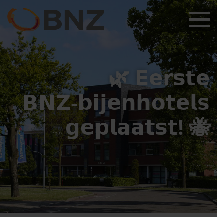
🌿 𝗘𝗲𝗿𝘀𝘁𝗲
Wie zijn wij
𝗕𝗡𝗭‑𝗯𝗶𝗷𝗲𝗻𝗵𝗼𝘁𝗲𝗹𝘀
Ondernemers Klankbord
𝗴𝗲𝗽𝗹𝗮𝗮𝘁𝘀𝘁! 🐝
Leden
Bijeenkomsten
Lid worden