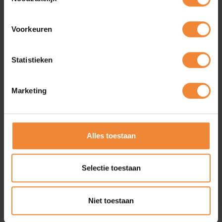
Voorkeuren
Lokaal zakendoen!
Statistieken
Succesvol samenwerken? Groeien door lid te worden? Voor een
bedrag van slechts € 325,00 ex. BTW per jaar ben ook jij
onderdeel van BNZ!
Marketing
Word lid
Alles toestaan
Ontmoet collega
Selectie toestaan
ondernemers
Niet toestaan
Ontmoet collega ondernemers tijdens de goed bezochte BNZ
activiteiten en bijeenkomsten. Join ons Business-to-business
platform!