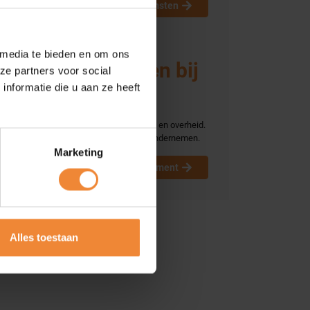
Bijeenkomsten
 media te bieden en om ons
Gunstige tarieven bij
ze partners voor social
nformatie die u aan ze heeft
verzekeraars
Centrale schakel tussen ondernemers en overheid.
Camerabeveiliging. Keurmerk Veilig Ondernemen.
Marketing
Waarom parkmanagement
Alles toestaan