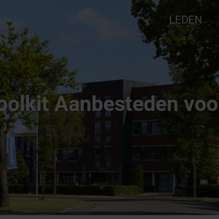
LEDEN
j
oolkit Aanbesteden voo
nkbord
Ve
en
n