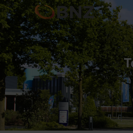
Wie zijn wi
T
Ondernemers Kla
Leden
Bijeenkomst
Lid worde