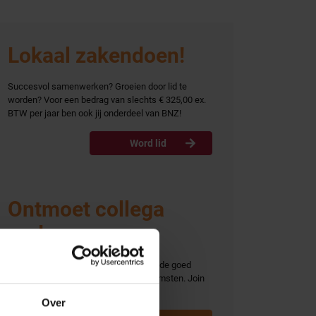
Lokaal zakendoen!
Succesvol samenwerken? Groeien door lid te
worden? Voor een bedrag van slechts € 325,00 ex.
Word lid
BTW per jaar ben ook jij onderdeel van BNZ!
Word lid
Ontmoet collega
ondernemers
Ontmoet collega ondernemers tijdens de goed
bezochte BNZ activiteiten en bijeenkomsten. Join
ons Business-to-business platform!
Over