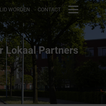
LID WORDEN
CONTACT
Deelauto
r Lokaal Partners
BNZ KVO
Noodkaart
AED
ilig bedrijventerrein
Contact