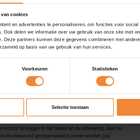
 van cookies
ent en advertenties te personaliseren, om functies voor social
. Ook delen we informatie over uw gebruik van onze site met on
e. Deze partners kunnen deze gegevens combineren met andere i
erzameld op basis van uw gebruik van hun services.
Voorkeuren
Statistieken
k thema. De gemeentelijke overheid is namelijk een
rs, voor een bedrag van € 1.500 per inwoner/per jaar
 onderhandse aanbesteding, maar ook via meervoudig
opees.
de pols te houden en met de gemeente in gesprek te
Selectie toestaan
e helpen heeft MKB-Nederland de Toolbox Aanbesteden
. Daar zit ook een voorbeeld brief aan het College van B&W
 inzicht te krijgen in het beleid en de uitvoering. Aan de
informatieavond georganiseerd kunnen worden (zie